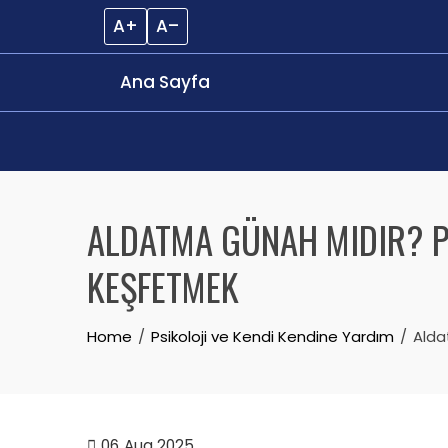
A+
A–
Ana Sayfa
Skip
to
ALDATMA GÜNAH MIDIR? PSI
content
KEŞFETMEK
Home
Psikoloji ve Kendi Kendine Yardım
Aldat
06
Aug 2025