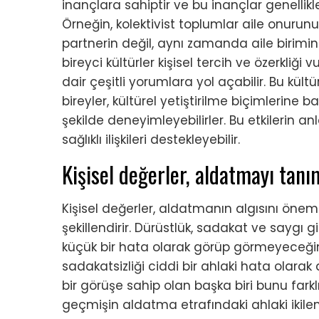
inançlara sahiptir ve bu inançlar genellikl
Örneğin, kolektivist toplumlar aile onurunu
partnerin değil, aynı zamanda aile biriminin
bireyci kültürler kişisel tercih ve özerkliğ
dair çeşitli yorumlara yol açabilir. Bu kültürel
bireyler, kültürel yetiştirilme biçimlerine 
şekilde deneyimleyebilirler. Bu etkilerin anl
sağlıklı ilişkileri destekleyebilir.
Kişisel değerler, aldatmayı tan
Kişisel değerler, aldatmanın algısını önemli
şekillendirir. Dürüstlük, sadakat ve saygı g
küçük bir hata olarak görüp görmeyeceğini b
sadakatsizliği ciddi bir ahlaki hata olarak
bir görüşe sahip olan başka biri bunu farklı g
geçmişin aldatma etrafındaki ahlaki ikilemle