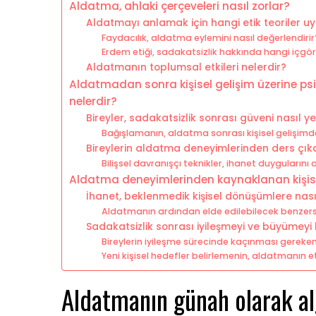
Aldatma, ahlaki çerçeveleri nasıl zorlar?
Aldatmayı anlamak için hangi etik teoriler uy
Faydacılık, aldatma eylemini nasıl değerlendirir
Erdem etiği, sadakatsizlik hakkında hangi içgör
Aldatmanın toplumsal etkileri nelerdir?
Aldatmadan sonra kişisel gelişim üzerine psik
nelerdir?
Bireyler, sadakatsizlik sonrası güveni nasıl y
Bağışlamanın, aldatma sonrası kişisel gelişimde
Bireylerin aldatma deneyimlerinden ders çıka
Bilişsel davranışçı teknikler, ihanet duygularını
Aldatma deneyimlerinden kaynaklanan kişisel g
İhanet, beklenmedik kişisel dönüşümlere nasıl
Aldatmanın ardından elde edilebilecek benzersi
Sadakatsizlik sonrası iyileşmeyi ve büyümeyi 
Bireylerin iyileşme sürecinde kaçınması gereken
Yeni kişisel hedefler belirlemenin, aldatmanın etk
Aldatmanın günah olarak al